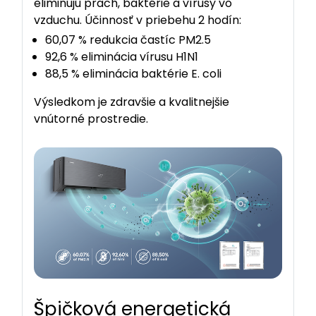
eliminujú prach, baktérie a vírusy vo
vzduchu. Účinnosť v priebehu 2 hodín:
60,07 % redukcia častíc PM2.5
92,6 % eliminácia vírusu H1N1
88,5 % eliminácia baktérie E. coli
Výsledkom je zdravšie a kvalitnejšie
vnútorné prostredie.
Špičková energetická