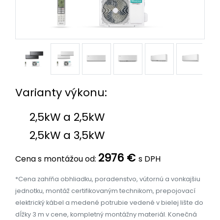
Varianty výkonu:
2,5kW a 2,5kW
2,5kW a 3,5kW
2976 €
Cena s montážou od:
s DPH
*Cena zahŕňa obhliadku, poradenstvo, vútornú a vonkajšiu
jednotku, montáž certifikovaným technikom, prepojovací
elektrický kábel a medené potrubie vedené v bielej lište do
dĺžky 3 m v cene, kompletný montážny materiál. Konečná