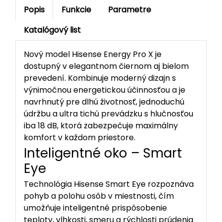
Popis
Funkcie
Parametre
Katalógový list
Nový model Hisense Energy Pro X je
dostupný v elegantnom čiernom aj bielom
prevedení. Kombinuje moderný dizajn s
výnimočnou energetickou účinnosťou a je
navrhnutý pre dlhú životnosť, jednoduchú
údržbu a ultra tichú prevádzku s hlučnosťou
iba 18 dB, ktorá zabezpečuje maximálny
komfort v každom priestore.
Inteligentné oko – Smart
Eye
Technológia Hisense Smart Eye rozpoznáva
pohyb a polohu osôb v miestnosti, čím
umožňuje inteligentné prispôsobenie
teploty, vlhkosti, smeru a rýchlosti prúdenia