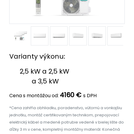
Varianty výkonu:
2,5 kW a 2,5 kW 
a 3,5 kW
4160 €
Cena s montážou od:
s DPH
*Cena zahŕňa obhliadku, poradenstvo, vútornú a vonkajšiu
jednotku, montáž certifikovaným technikom, prepojovací
elektrický kábel a medené potrubie vedené v bielej lište do
dĺžky 3 m v cene, kompletný montážny materiál. Konečná