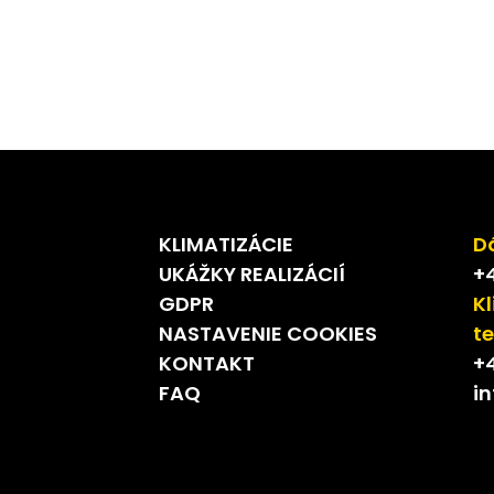
tu a domu
Tep
KLIMATIZÁCIE
D
UKÁŽKY REALIZÁCIÍ
+4
GDPR
Kl
NASTAVENIE COOKIES
t
KONTAKT
+4
FAQ
i