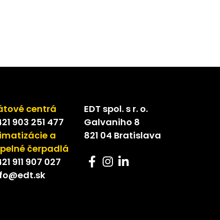
elné čerpadlá
átové centrá
EDT spol. s r. o.
21 903 251 477
Galvaniho 8
imatizácie a
821 04 Bratislava
epelné čerpadlá
21 911 907 027
nfo@edt.sk