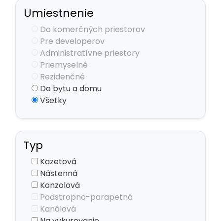
Umiestnenie
Do komerčných priestorov
Pre developerov
Administratívne priestory
Priemyselné
Rezidenčné
Do bytu a domu
Všetky
Typ
Kazetová
Nástenná
Konzolová
Podstropno-parapetná
Kanálová
Na vykurovanie