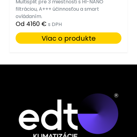
Multisplit pre 3 miestnosti s HI-NANO
filtráciou, A+++ účinnosťou a smart
ovládaním.
Od 4160 €
s DPH
Viac o produkte