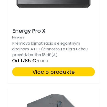
Energy Pro X
Hisense
Prémiová klimatizácia s elegantným
dizajnom, A+++ účinnosťou a ultra tichou
prevádzkou iba 18 dB(A).
Od 1785 €
s DPH
Viac o produkte