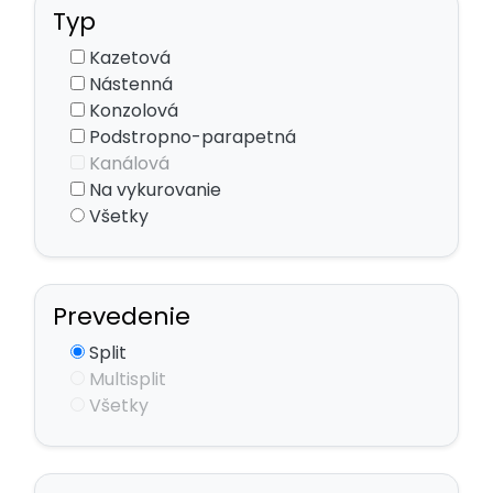
Typ
Kazetová
Nástenná
Konzolová
Podstropno-parapetná
Kanálová
Na vykurovanie
Všetky
Prevedenie
Split
Multisplit
Všetky