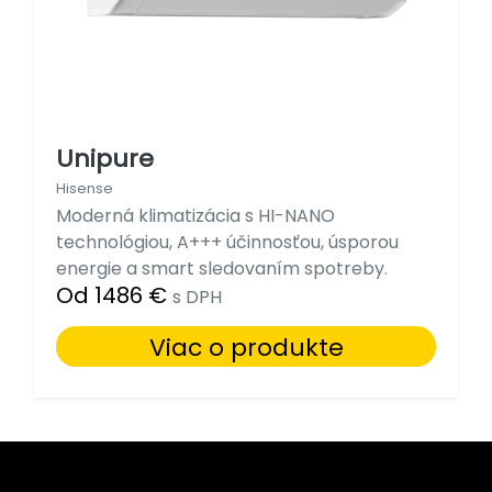
Unipure
Hisense
Moderná klimatizácia s HI-NANO
technológiou, A+++ účinnosťou, úsporou
energie a smart sledovaním spotreby.
Od 1486 €
s DPH
Viac o produkte