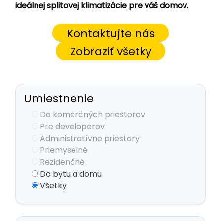
ideálnej splitovej klimatizácie pre váš domov.
Kontaktujte nás
Zobraziť všetky
Umiestnenie
Do komerčných priestorov
Pre developerov
Administratívne priestory
Priemyselné
Rezidenčné
Do bytu a domu
Všetky