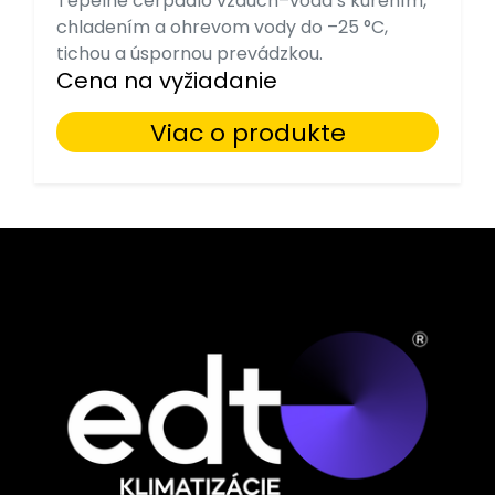
Tepelné čerpadlo vzduch–voda s kúrením,
chladením a ohrevom vody do –25 °C,
tichou a úspornou prevádzkou.
Cena na vyžiadanie
Viac o produkte