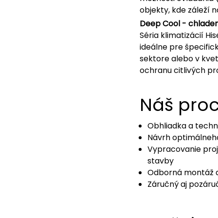
objekty, kde záleží n
Deep Cool - chladen
Séria klimatizácií H
ideálne pre špecifi
sektore alebo v kvet
ochranu citlivých pr
Náš pro
Obhliadka a techn
Návrh optimálneho
Vypracovanie proj
stavby
Odborná montáž a
Záručný aj pozáru