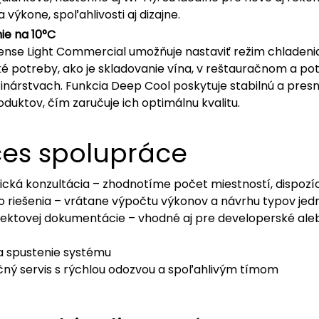
a výkone, spoľahlivosti aj dizajne.
ie na 10°C
isense Light Commercial umožňuje nastaviť režim chladenia
cké potreby, ako je skladovanie vína, v reštauračnom a p
inárstvach. Funkcia Deep Cool poskytuje stabilnú a presn
oduktov, čím zaručuje ich optimálnu kvalitu.
ces spolupráce
ická konzultácia – zhodnotíme počet miestností, dispozíc
 riešenia – vrátane výpočtu výkonov a návrhu typov jed
ektovej dokumentácie – vhodné aj pre developerské ale
 spustenie systému
čný servis s rýchlou odozvou a spoľahlivým tímom