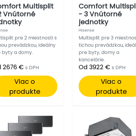
mfort Multisplit
Comfort Multispl
2 Vnútorné
- 3 Vnútorné
dnotky
jednotky
ense
Hisense
tisplit pre 2 miestnosti s
Multisplit pre 3 miestnos
hou prevádzkou, ideálny
tichou prevádzkou, ideá
 byty a domy.
pre byty, domy a
kancelárie.
 2676 €
Od 3922 €
s DPH
s DPH
Viac o
Viac o
produkte
produkte