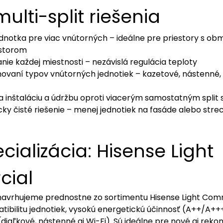
lti-split riešenia
ednotka pre viac vnútorných – ideálne pre priestory s 
estorom
anie každej miestnosti – nezávislá regulácia teploty
inovaní typov vnútorných jednotiek – kazetové, nástenné,
a inštaláciu a údržbu oproti viacerým samostatným spli
cky čisté riešenie – menej jednotiek na fasáde alebo stre
ializácia: Hisense Light
ial
 navrhujeme prednostne zo sortimentu Hisense Light Comm
tibilitu jednotiek, vysokú energetickú účinnosť (A++/A+
diaľkové, nástenné aj Wi-Fi). Sú ideálne pre nové aj rek