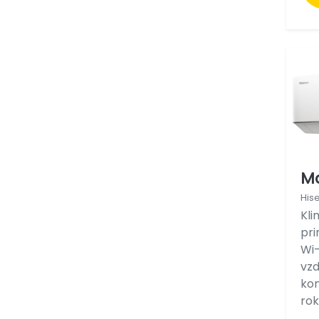
M
His
Kli
pri
Wi-
vzd
ko
rok