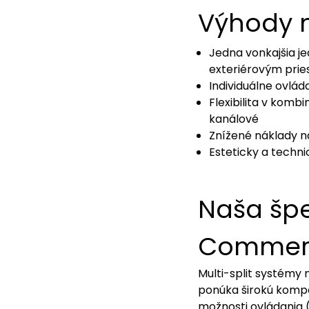
Výhody mu
Jedna vonkajšia j
exteriérovým pri
Individuálne ovlád
Flexibilita v komb
kanálové
Znížené náklady n
Esteticky a techni
Naša špec
Commerc
Multi-split systémy
ponúka širokú kompa
možnosti ovládania (