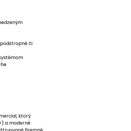
obmedzeným
 podstropné či
t systémom
che
ercial, ktorý
++) a moderné
onštruované firemné