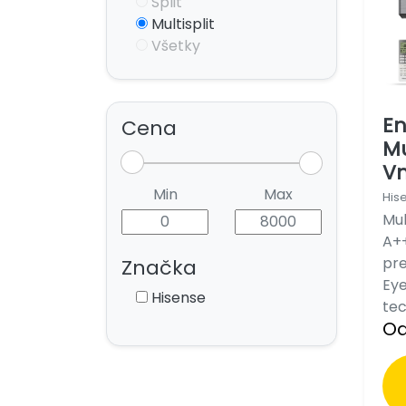
Split
Multisplit
Všetky
En
Cena
Mu
Vn
Min
Max
His
Mul
A++
pre
Značka
Ey
Hisense
tec
Od