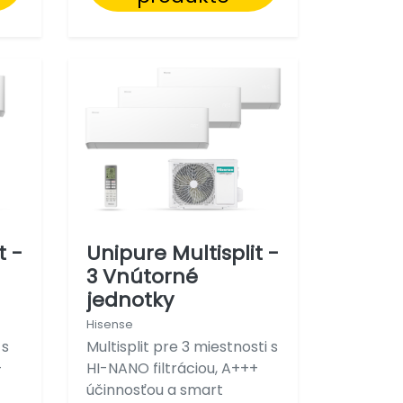
t -
Unipure Multisplit -
3 Vnútorné
jednotky
Hisense
 s
Multisplit pre 3 miestnosti s
+
HI-NANO filtráciou, A+++
účinnosťou a smart