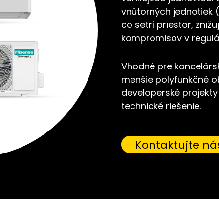
vnútorných jednotiek (
čo šetrí priestor, zniž
kompromisov v regulác
Vhodné pre kancelárs
menšie polyfunkčné o
developerské projekty
technické riešenie.
Kontaktujte ná