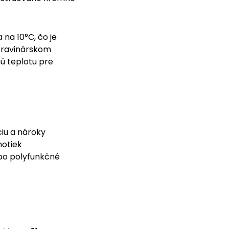
 na 10°C, čo je
otravinárskom
ú teplotu pre
iu a nároky
notiek
bo polyfunkčné