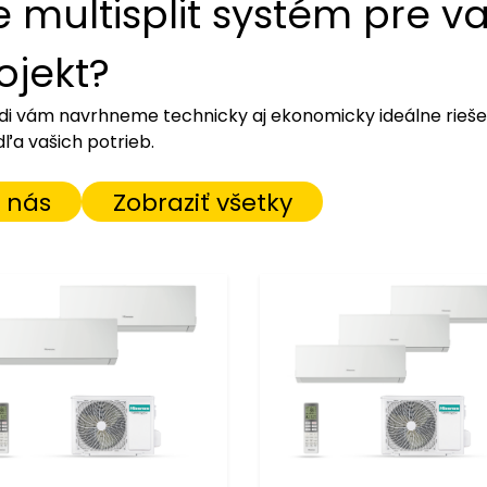
e multisplit systém pre v
ojekt?
adi vám navrhneme technicky aj ekonomicky ideálne rieš
ľa vašich potrieb.
 nás
Zobraziť všetky