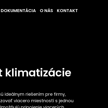
DOKUMENTÁCIA
O NÁS
KONTAKT
t klimatizácie
 sú ideálnym riešením pre firmy,
izovať viacero miestností s jednou
Umožňujú pripojenie viacerých