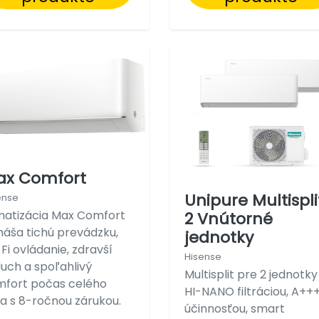
ax Comfort
Unipure Multispli
ense
matizácia Max Comfort
2 Vnútorné
náša tichú prevádzku,
jednotky
Fi ovládanie, zdravší
Hisense
uch a spoľahlivý
Multisplit pre 2 jednotky
mfort počas celého
HI-NANO filtráciou, A++
a s 8-ročnou zárukou.
účinnosťou, smart