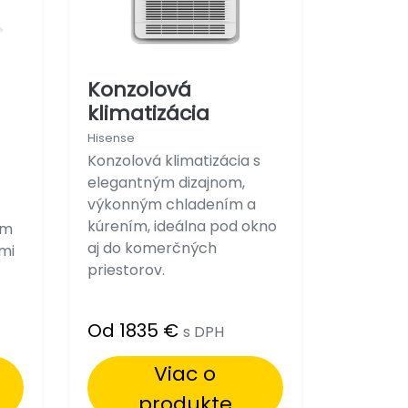
Konzolová
klimatizácia
Hisense
Konzolová klimatizácia s
elegantným dizajnom,
výkonným chladením a
kúrením, ideálna pod okno
ím
aj do komerčných
mi
priestorov.
Od 1835 €
s DPH
Viac o
produkte