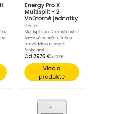
Energy Pro X
it
Multisplit - 2
Vnútorné jednotky
Hisense
Multisplit pre 2 miestnosti s
ti s
A+++ účinnosťou, tichou
lny
prevádzkou a smart
funkciami.
Od 2976 €
s DPH
Viac o
produkte