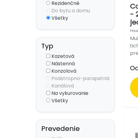
Rezidenčné
Co
Do bytu a domu
- 
Všetky
je
His
Mul
Typ
tic
pre
Kazetová
Nástenná
Od
Konzolová
Podstropno-parapetná
Kanálová
Na vykurovanie
Všetky
Prevedenie