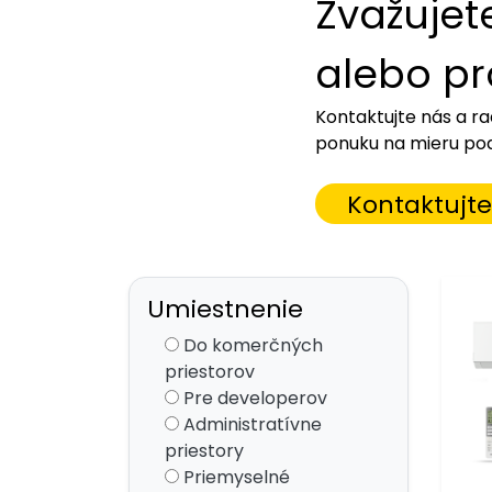
Zvažujet
alebo pr
Kontaktujte nás a r
ponuku na mieru pod
Kontaktujte
Umiestnenie
Do komerčných
priestorov
Pre developerov
Administratívne
priestory
Priemyselné