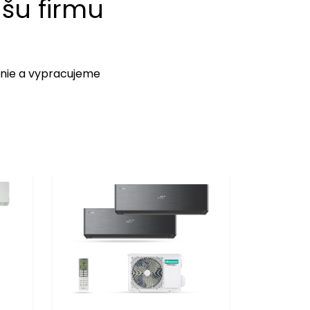
ašu firmu
enie a vypracujeme