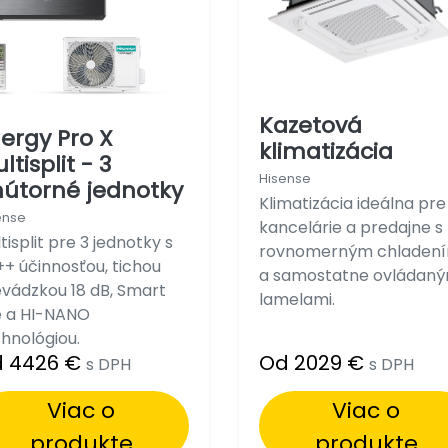
Kazetová
ergy Pro X
klimatizácia
ltisplit - 3
Hisense
útorné jednotky
Klimatizácia ideálna pre
ense
kancelárie a predajne s
tisplit pre 3 jednotky s
rovnomerným chladen
+ účinnosťou, tichou
a samostatne ovládaný
vádzkou 18 dB, Smart
lamelami.
e a HI-NANO
hnológiou.
 4426 €
Od 2029 €
s DPH
s DPH
Viac o
Viac o
produkte
produkte