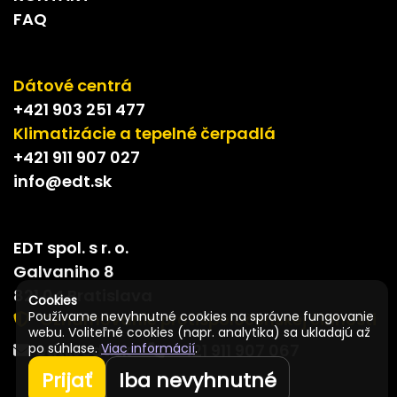
FAQ
Dátové centrá
+421 903 251 477
Klimatizácie a tepelné čerpadlá
+421 911 907 027
info@edt.sk
EDT spol. s r. o.
Galvaniho 8
821 04 Bratislava
Cookies
Používame nevyhnutné cookies na správne fungovanie
Oznamovanie protispoločenskej činnosti
webu. Voliteľné cookies (napr. analytika) sa ukladajú až
edt@edt.sk
+421 911 907 067
po súhlase.
Viac informácií
.
Prijať
Iba nevyhnutné