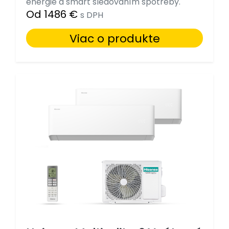
energie a smart sledovaním spotreby.
Od 1486 €
s DPH
Viac o produkte