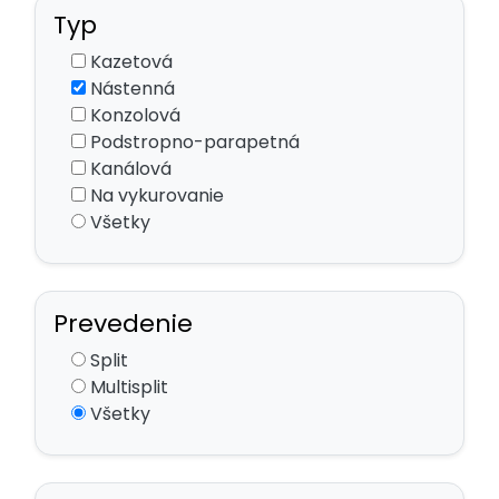
Typ
Kazetová
Nástenná
Konzolová
Podstropno-parapetná
Kanálová
Na vykurovanie
Všetky
Prevedenie
Split
Multisplit
Všetky