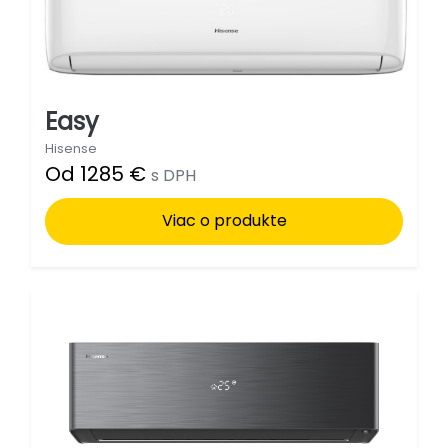
Easy
Hisense
Od 1285 €
s DPH
Viac o produkte