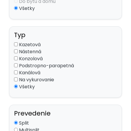
Do bytu a domu
Všetky
Typ
Kazetová
Nástenná
Konzolová
Podstropno-parapetná
Kanálová
Na vykurovanie
Všetky
Prevedenie
Split
Multisplit