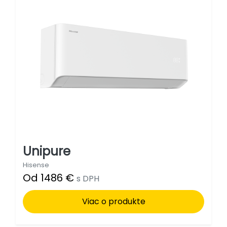
Unipure
Hisense
Od 1486 €
s DPH
Viac o produkte